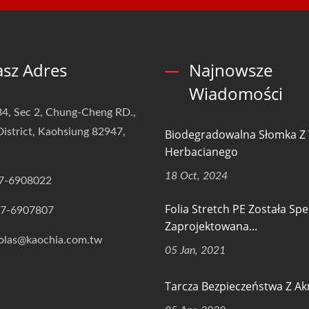
sz Adres
Najnowsze
Wiadomości
4, Sec 2, Chung-Cheng RD.,
istrict, Kaohsiung 82947,
Biodegradowalna Słomka Z
Herbacianego
18 Oct, 2024
7-6908022
Folia Stretch PE Została Spe
-7-6907807
Zaprojektowana...
olas@kaochia.com.tw
05 Jan, 2021
Tarcza Bezpieczeństwa Z Ak