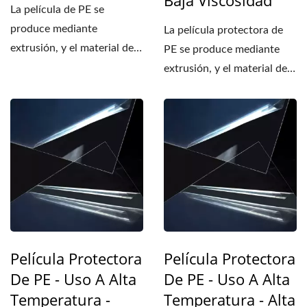
Baja Viscosidad
La película de PE se
produce mediante
La película protectora de
extrusión, y el material de
PE se produce mediante
la capa de adhesión y el
extrusión, y el material de
sustrato...
la capa de adhesión...
Película Protectora
Película Protectora
De PE - Uso A Alta
De PE - Uso A Alta
Temperatura -
Temperatura - Alta