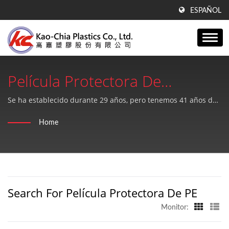
ESPAÑOL
Película Protectora De
PEBuscado | Fabricante De
Se ha establecido durante 29 años, pero tenemos 41 años de
experiencia en la producción de películas de soplado de PE,
Láminas De GPPS, Láminas De
Home
láminas de GPPS y tecnología de extrusión de láminas
Acrílico Y Productos De PE
acrílicas.
Desde 1990 | Kao-Chia
Plastics Co., Ltd.
Search For Película Protectora De PE
Monitor: