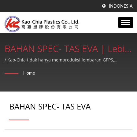
INDONESIA
BAHAN SPEC- TAS EVA | Lebih
Dari 41 Tahun Pengalaman
/ Kao-Chia tidak hanya memproduksi lembaran GPPS,
lembaran akrilik, produk PE, tetapi juga menyediakan layanan
Produksi Film Blowing PE,
Home
purna jual yang berkualitas tinggi dan sempurna.
Lembaran GPPS & Teknologi
Ekstrusi Lembaran Akrilik |
BAHAN SPEC- TAS EVA
Kao-Chia Plastics Co., Ltd.