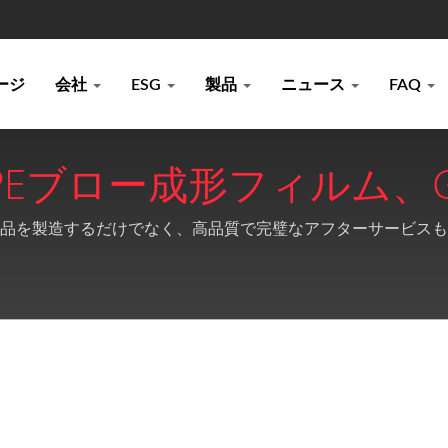
ージ
会社
ESG
製品
ニュース
FAQ
材 | PEブロー成形フィルム
年以上の製造経験 | Kao-Ch
ト、PE製品を製造するだけでなく、高品質で完璧なアフターサービス