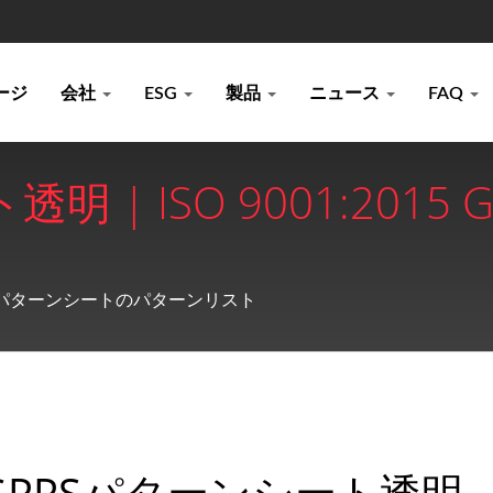
ージ
会社
ESG
製品
ニュース
FAQ
明 | ISO 9001:201
スチックシートメーカー | 
Sパターンシートのパターンリスト
GPPSパターンシート透明