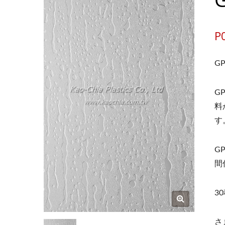
P
G
G
料
す
G
間
3
さ