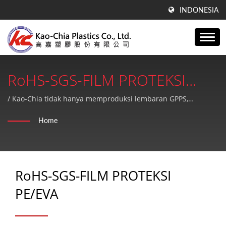
INDONESIA
RoHS-SGS-FILM PROTEKSI
PE/EVA | Lebih Dari 41 Tahun
/ Kao-Chia tidak hanya memproduksi lembaran GPPS,
lembaran akrilik, produk PE, tetapi juga menyediakan layanan
Pengalaman Produksi Film
Home
purna jual yang berkualitas tinggi dan sempurna.
Blowing PE, Lembaran GPPS &
Teknologi Ekstrusi Lembaran
RoHS-SGS-FILM PROTEKSI
Akrilik | Kao-Chia Plastics Co.,
PE/EVA
Ltd.