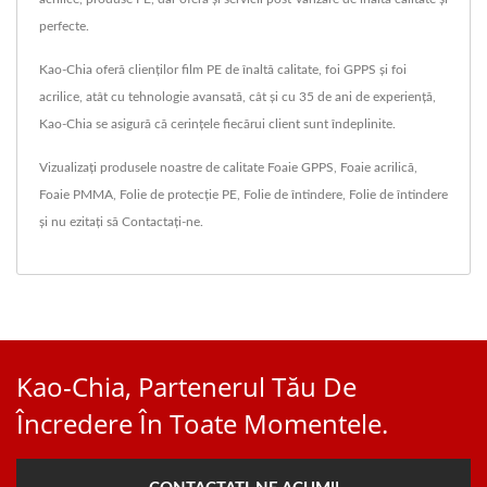
perfecte.
Kao-Chia oferă clienților film PE de înaltă calitate, foi GPPS și foi
acrilice, atât cu tehnologie avansată, cât și cu 35 de ani de experiență,
Kao-Chia se asigură că cerințele fiecărui client sunt îndeplinite.
Vizualizați produsele noastre de calitate
Foaie GPPS
,
Foaie acrilică
,
Foaie PMMA
,
Folie de protecție PE
,
Folie de întindere
,
Folie de întindere
și nu ezitați să
Contactați-ne
.
Kao-Chia, Partenerul Tău De
Încredere În Toate Momentele.