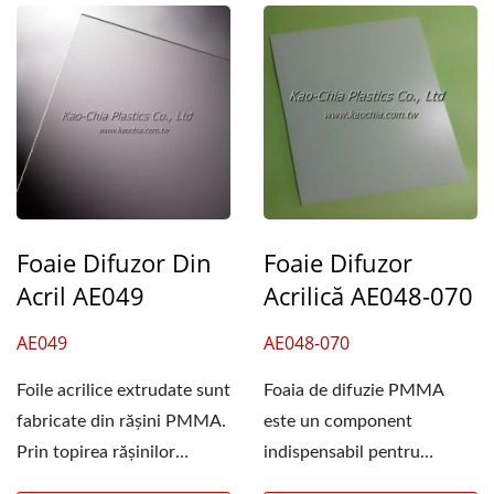
Foaie Difuzor Din
Foaie Difuzor
Acril AE049
Acrilică AE048-070
AE049
AE048-070
Foile acrilice extrudate sunt
Foaia de difuzie PMMA
fabricate din rășini PMMA.
este un component
Prin topirea rășinilor
indispensabil pentru
PMMA și extrudarea...
asamblarea panoului de