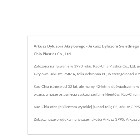
Arkusz Dyfuzora Akrylowego - Arkusz Dyfuzora Świetlnego 
Chia Plastics Co., Ltd.
Założona na Tajwanie w 1990 roku, Kao-Chia Plastics Co., Ltd. j
akrylowe, arkusze PMMA, folia ochronna PE, w szczególności o 
Kao-Chia istnieje od 32 lat, ale mamy 42-letnie doświadczenie w
ważna, a nasze osiągnięcia zyskują zaufanie klientów. Kao-Chia 
Kao-Chia oferuje klientom wysokiej jakości folię PE, arkusz GP
Zobacz nasze produkty najwyższej jakości
Arkusz GPPS
,
Arkusz 