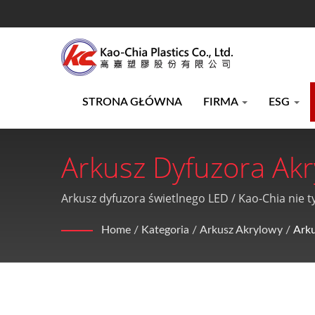
STRONA GŁÓWNA
FIRMA
ESG
Arkusz Dyfuzora Ak
Produkcji Folii Poli
Arkusz dyfuzora świetlnego LED / Kao-Chia nie t
obsługę posprzedażową.
Wytłaczania Arkuszy 
Home
/
Kategoria
/
Arkusz Akrylowy
/
Ark