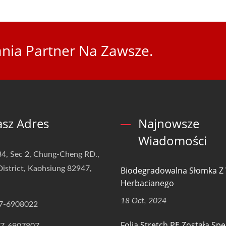
nia Partner Na Zawsze.
sz Adres
Najnowsze
Wiadomości
4, Sec 2, Chung-Cheng RD.,
istrict, Kaohsiung 82947,
Biodegradowalna Słomka Z
Herbacianego
18 Oct, 2024
7-6908022
Folia Stretch PE Została Spe
-7-6907807