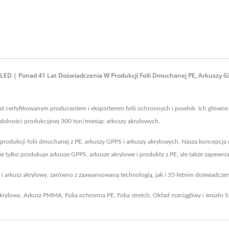
LED | Ponad 41 Lat Doświadczenia W Produkcji Folii Dmuchanej PE, Arkuszy G
est certyfikowanym producentem i eksporterem folii ochronnych i powłok. Ich główne 
zdolności produkcyjnej 300 ton/miesiąc arkuszy akrylowych.
 produkcji folii dmuchanej z PE, arkuszy GPPS i arkuszy akrylowych. Nasza koncepcja 
nie tylko produkuje arkusze GPPS, arkusze akrylowe i produkty z PE, ale także zapew
PS i arkusz akrylowy, zarówno z zaawansowaną technologią, jak i 35-letnim doświadcz
akrylowy
,
Arkusz PMMA
,
Folia ochronna PE
,
Folia stretch
,
Okład rozciągliwy
i śmiało
S