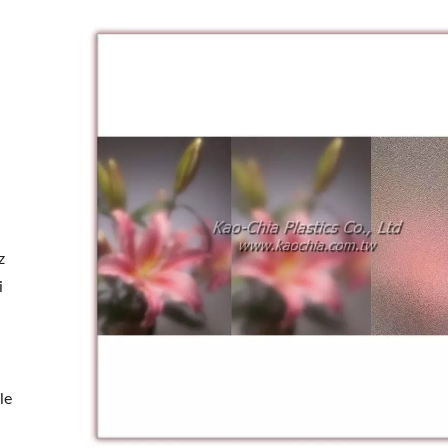
z
i
le