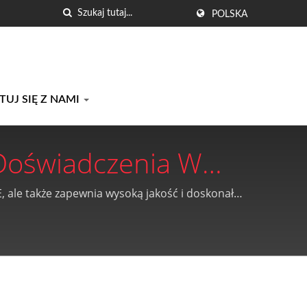
POLSKA
UJ SIĘ Z NAMI
 Doświadczenia W
 Technologii
, ale także zapewnia wysoką jakość i doskonałą
stics Co., Ltd.