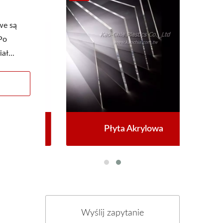
we są
Po
ł...
Płyta Akrylowa
Wyślij zapytanie