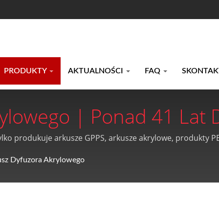
PRODUKTY
AKTUALNOŚCI
FAQ
SKONTAKT
rylowego | Ponad 41 Lat
etylenowej, Arkuszy GPPS I
ylko produkuje arkusze GPPS, arkusze akrylowe, produkty PE
Akrylowych | Kao-Chia Pla
usz Dyfuzora Akrylowego