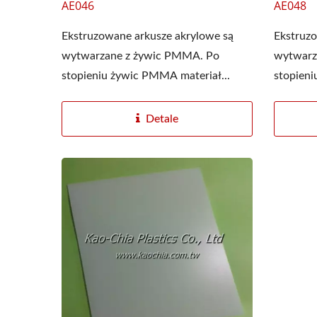
AE046
AE048
Ekstruzowane arkusze akrylowe są
Ekstruzo
wytwarzane z żywic PMMA. Po
wytwarz
stopieniu żywic PMMA materiał...
stopieni
Detale
Folia Stretch PE