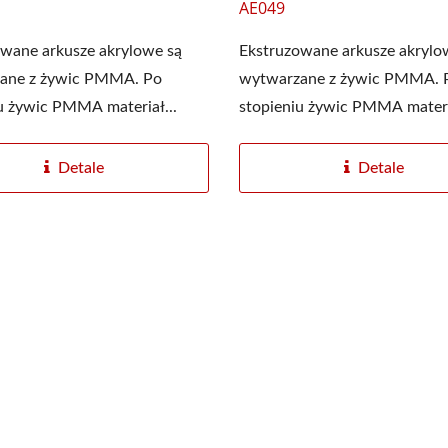
AE049
wane arkusze akrylowe są
Ekstruzowane arkusze akrylo
ane z żywic PMMA. Po
wytwarzane z żywic PMMA. 
u żywic PMMA materiał...
stopieniu żywic PMMA materia
Detale
Detale
Płyta Akrylowa
Folia Stretch PE