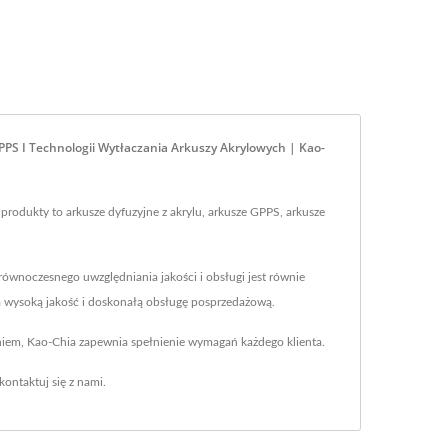
PPS I Technologii Wytłaczania Arkuszy Akrylowych | Kao-
produkty to arkusze dyfuzyjne z akrylu, arkusze GPPS, arkusze
równoczesnego uwzględniania jakości i obsługi jest równie
nia wysoką jakość i doskonałą obsługę posprzedażową.
eniem, Kao-Chia zapewnia spełnienie wymagań każdego klienta.
kontaktuj się z nami
.