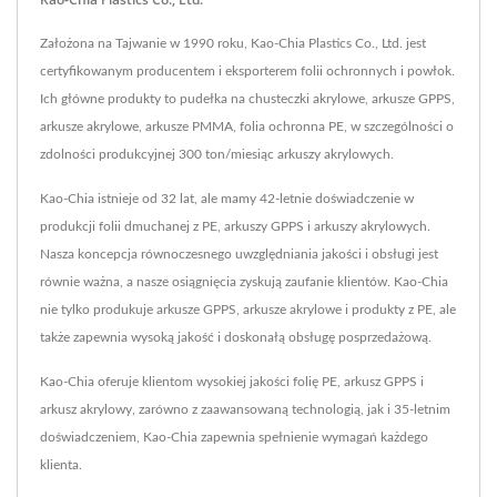
Założona na Tajwanie w 1990 roku, Kao-Chia Plastics Co., Ltd. jest
certyfikowanym producentem i eksporterem folii ochronnych i powłok.
Ich główne produkty to pudełka na chusteczki akrylowe, arkusze GPPS,
arkusze akrylowe, arkusze PMMA, folia ochronna PE, w szczególności o
zdolności produkcyjnej 300 ton/miesiąc arkuszy akrylowych.
Kao-Chia istnieje od 32 lat, ale mamy 42-letnie doświadczenie w
produkcji folii dmuchanej z PE, arkuszy GPPS i arkuszy akrylowych.
Nasza koncepcja równoczesnego uwzględniania jakości i obsługi jest
równie ważna, a nasze osiągnięcia zyskują zaufanie klientów. Kao-Chia
nie tylko produkuje arkusze GPPS, arkusze akrylowe i produkty z PE, ale
także zapewnia wysoką jakość i doskonałą obsługę posprzedażową.
Kao-Chia oferuje klientom wysokiej jakości folię PE, arkusz GPPS i
arkusz akrylowy, zarówno z zaawansowaną technologią, jak i 35-letnim
doświadczeniem, Kao-Chia zapewnia spełnienie wymagań każdego
klienta.