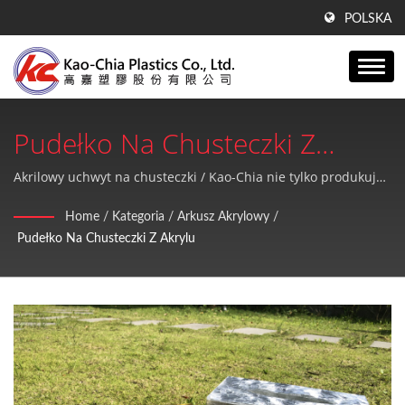
POLSKA
Pudełko Na Chusteczki Z
Akrylu | Ponad 41 Lat
Akrilowy uchwyt na chusteczki / Kao-Chia nie tylko produkuje
arkusze GPPS, arkusze akrylowe, produkty PE, ale także
Doświadczenia W Produkcji
Home
/
Kategoria
/
Arkusz Akrylowy
/
zapewnia wysoką jakość i doskonałą obsługę posprzedażową.
Pudełko Na Chusteczki Z Akrylu
Folii Polietylenowej, Arkuszy
GPPS I Technologii
Wytłaczania Arkuszy
Akrylowych | Kao-Chia Plastics
Co., Ltd.