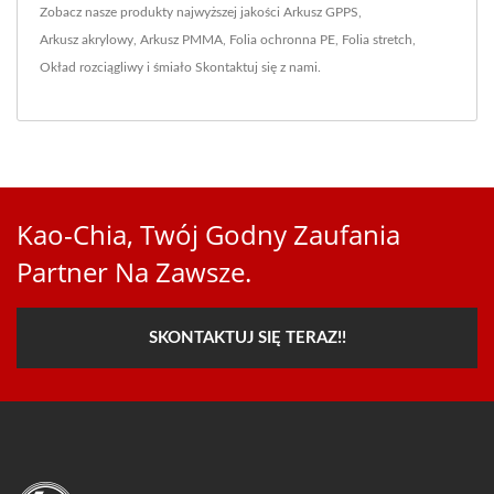
Zobacz nasze produkty najwyższej jakości
Arkusz GPPS
,
Arkusz akrylowy
,
Arkusz PMMA
,
Folia ochronna PE
,
Folia stretch
,
Okład rozciągliwy
i śmiało
Skontaktuj się z nami
.
Kao-Chia, Twój Godny Zaufania
Partner Na Zawsze.
SKONTAKTUJ SIĘ TERAZ!!