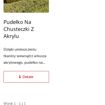
Pudełko Na
Chusteczki Z
Akrylu
Dzięki umieszczeniu
tkaniny wewnątrz arkusza
akrylowego, pudełko na
chusteczki nabiera
zupełnie...
Detale
Wynik 1 - 1 z 1