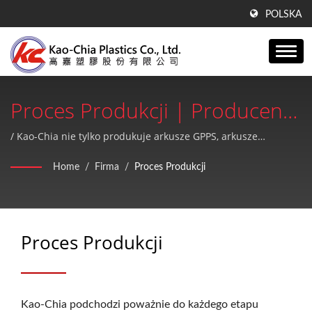
POLSKA
Proces Produkcji | Producent
Arkuszy GPPS, Arkuszy
/ Kao-Chia nie tylko produkuje arkusze GPPS, arkusze
akrylowe, produkty PE, ale także zapewnia wysoką jakość i
Akrylowych I Produktów PE Od
Home
/
Firma
/
Proces Produkcji
doskonałą obsługę posprzedażową.
1990 Roku | Kao-Chia Plastics
Co., Ltd.
Proces Produkcji
Kao-Chia podchodzi poważnie do każdego etapu