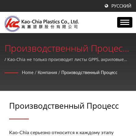
РУССКИЙ
Производственный Процесс
| Производитель
/ Kao-Chia не только производит листы GPPS, акриловые
листы, продукты PE, но также предоставляет высокое
Пластиковых Листов GPPS,
Home
/
Компания
/
Производственный Процесс
качество и идеальное послепродажное обслуживание.
Акриловых Листов И PE
Продуктов С 1990 Года | Kao-
Производственный Процесс
Chia Plastics Co., Ltd.
Kao-Chia серьезно относится к каждому этапу