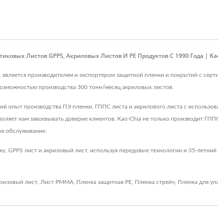
овых Листов GPPS, Акриловых Листов И PE Продуктов С 1990 Года | Kao-Ch
 Ltd. является производителем и экспортером защитной пленки и покрытий с се
возможностью производства 300 тонн/месяц акриловых листов.
етний опыт производства ПЭ пленки, ГППС листа и акрилового листа с использ
воляет нам завоевывать доверие клиентов. Kao-Chia не только производит ГППС
ое обслуживание.
ку, GPPS лист и акриловый лист, используя передовые технологии и 35-летний
риловый лист
,
Лист PMMA
,
Пленка защитная PE
,
Пленка стрейч
,
Пленка для уп