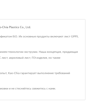
ia Plastics Co., Ltd.
ртификатом ISO. Их основные продукты включают лист GPPS,
ованием технологии экструзии. Наша концепция, придающая
 лист, акриловый лист, ПЭ изделия, но также
 опыт, Kao-Chia гарантирует выполнение требований
аковки
и не стесняйтесь
свяжитесь с нами
.