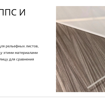
ГППС И
для рельефных листов,
ду этими материалами
блицу для сравнения