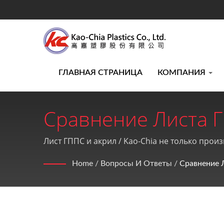
ГЛАВНАЯ СТРАНИЦА
КОМПАНИЯ
Сравнение Листа 
Пластиковых Листо
Лист ГППС и акрил / Kao-Chia не только прои
идеальное послепродажное обслуживание.
С 1990 Года | Kao-Ch
Home
/
Вопросы И Ответы
/
Сравнение 