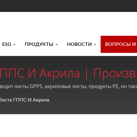
ESG
ПРОДУКТЫ
НОВОСТИ
ВОПРОСЫ И
ГППС И Акрила | Произ
в GPPS, Акриловых Лис
зводит листы GPPS, акриловые листы, продукты PE, но та
ia Plastics Co., Ltd.
Листа ГППС И Акрила