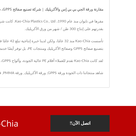
مقارنة ورقة الجي بي بي إس والأكريليك | شركة تصنيع صفائح GPPS، صفائح الأكريليك ومنتجات البلاستيك منذ 1990 | Kao-Chia Plastics Co., Ltd.
بقدرتهم على إنتاج 300 طن / شهر من ورق الأكريليك.
بتصنيع صفائح GPPS وصفائح الأكريليك ومنتجات PE، بل توفر أيضًا خدمة ما بعد البيع عالية الجودة ومثالية.
لقد كانت Kao-Chia تقدم للعملاء أفلام PE عالية الجودة، وألواح GPPS، وألواح أكريليك، مع تكنولوجيا متقدمة وخبرة تمتد لـ 35 عاماً، تضمن Kao-Chia تلبية احتياجات كل عميل.
شاهد منتجاتنا ذات الجودة
ورقة GPPS
,
ورقة الأكريليك
,
ورقة PMMA
,
ف
Kao-Chia، شريكك الموثوق
اتصل الآن!!