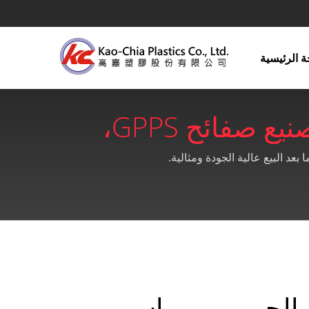
 الرئيسية
مقارنة ورقة الجي بي بي إس والأكريليك | شركة تصنيع صفائح GPPS،
الأكريليك ومنتجات البلاستيك منذ 1990 | Kao-Chia Plastics Co.,
 الجي بي بي إس