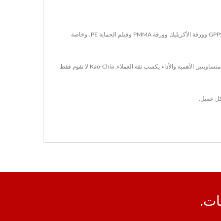
مقرها في تايوان منذ عام 1990، Kao-Chia Plastics Co., Ltd. كانت شركة مصنعة ومصدرة لأفلام الحماية والطلاء المعتمدة من ISO. منتجاتهم الرئيسية تشمل ورقة GPPS وورقة الأكريليك وورقة PMMA وفيلم الحماية PE، وخاصة
تأسست Kao-Chia منذ 32 عامًا، ولكن لدينا خبرة إنتاجية تبلغ 42 عامًا في تقنية نفخ أفلام PE وصفائح GPPS وصفائح الأكريليك. مفهومنا يعتبر الجودة والخدمة مهمتين متساويتين الأهمية والأداء يكسب ثقة العملاء. Kao-Chia لا تقوم فقط