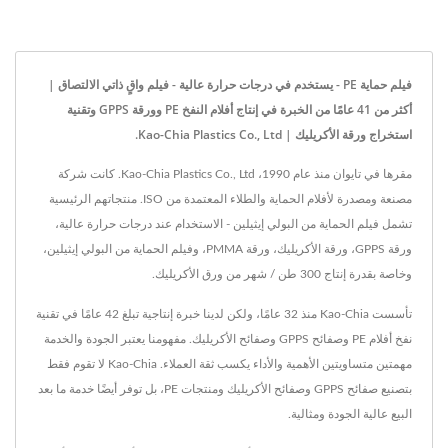
فيلم حماية PE - يستخدم في درجات حرارة عالية - فيلم واقٍ ذاتي الالتصاق |
أكثر من 41 عامًا من الخبرة في إنتاج أفلام النفخ PE وورقة GPPS وتقنية
استخراج ورقة الأكريليك | Kao-Chia Plastics Co., Ltd.
مقرها في تايوان منذ عام 1990، Kao-Chia Plastics Co., Ltd. كانت شركة
مصنعة ومصدرة لأفلام الحماية والطلاء المعتمدة من ISO. منتجاتهم الرئيسية
تشمل فيلم الحماية من البولي إيثيلين - الاستخدام عند درجات حرارة عالية،
ورقة GPPS، ورقة الأكريليك، ورقة PMMA، وفيلم الحماية من البولي إيثيلين،
وخاصة بقدرة إنتاج 300 طن / شهر من ورق الأكريليك.
تأسست Kao-Chia منذ 32 عامًا، ولكن لدينا خبرة إنتاجية تبلغ 42 عامًا في تقنية
نفخ أفلام PE وصفائح GPPS وصفائح الأكريليك. مفهومنا يعتبر الجودة والخدمة
مهمتين متساويتين الأهمية والأداء يكسب ثقة العملاء. Kao-Chia لا تقوم فقط
بتصنيع صفائح GPPS وصفائح الأكريليك ومنتجات PE، بل توفر أيضًا خدمة ما بعد
البيع عالية الجودة ومثالية.