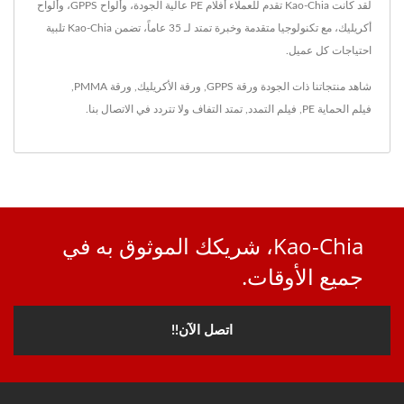
لقد كانت Kao-Chia تقدم للعملاء أفلام PE عالية الجودة، وألواح GPPS، وألواح
أكريليك، مع تكنولوجيا متقدمة وخبرة تمتد لـ 35 عاماً، تضمن Kao-Chia تلبية
احتياجات كل عميل.
شاهد منتجاتنا ذات الجودة
ورقة GPPS
,
ورقة الأكريليك
,
ورقة PMMA
,
فيلم الحماية PE
,
فيلم التمدد
,
تمتد التفاف
ولا تتردد في
الاتصال بنا
.
Kao-Chia، شريكك الموثوق به في
جميع الأوقات.
اتصل الآن!!