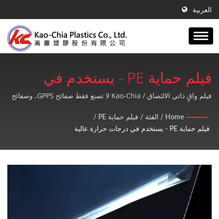
العربية
فيلم حماية PE - يستخدم في
درجات حرارة عالية | أكثر من 41
فيلم واقٍ ذاتي الالتصاق / Kao-Chia لا تصنع فقط صفائح GPPS، وصفائح
الأكريليك، ومنتجات PE، بل تقدم أيضاً خدمة ما بعد البيع عالية الجودة
عامًا من الخبرة في إنتاج أفلام
Home
/
الفئة
/
فيلم حماية PE
/
ومثالية.
فيلم حماية PE - يستخدم في درجات حرارة عالية
النفخ PE وورقة GPPS وتقنية
استخراج ورقة الأكريليك | Kao-
Chia Plastics Co., Ltd.