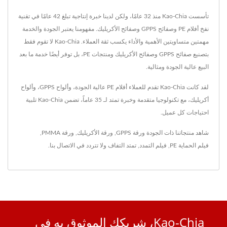
تأسست Kao-Chia منذ 32 عامًا، ولكن لدينا خبرة إنتاجية تبلغ 42 عامًا في تقنية
نفخ أفلام PE وصفائح GPPS وصفائح الأكريليك. مفهومنا يعتبر الجودة والخدمة
مهمتين متساويتين الأهمية والأداء يكسب ثقة العملاء. Kao-Chia لا تقوم فقط
بتصنيع صفائح GPPS وصفائح الأكريليك ومنتجات PE، بل توفر أيضًا خدمة ما بعد
البيع عالية الجودة ومثالية.
لقد كانت Kao-Chia تقدم للعملاء أفلام PE عالية الجودة، وألواح GPPS، وألواح
أكريليك، مع تكنولوجيا متقدمة وخبرة تمتد لـ 35 عاماً، تضمن Kao-Chia تلبية
احتياجات كل عميل.
شاهد منتجاتنا ذات الجودة
ورقة GPPS
,
ورقة الأكريليك
,
ورقة PMMA
,
فيلم الحماية PE
,
فيلم التمدد
,
تمتد التفاف
ولا تتردد في
الاتصال بنا
.
Kao-Chia، شريكك الموثوق به في