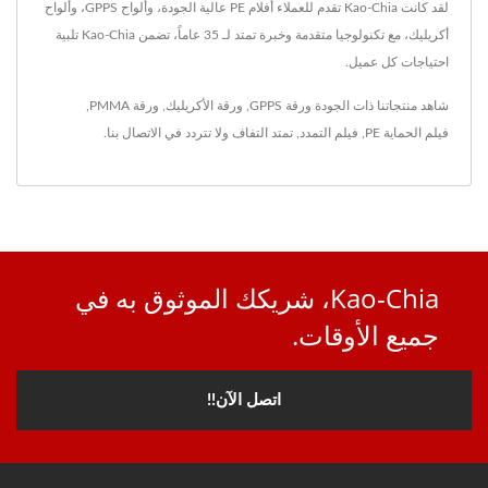
لقد كانت Kao-Chia تقدم للعملاء أفلام PE عالية الجودة، وألواح GPPS، وألواح
أكريليك، مع تكنولوجيا متقدمة وخبرة تمتد لـ 35 عاماً، تضمن Kao-Chia تلبية
احتياجات كل عميل.
شاهد منتجاتنا ذات الجودة
ورقة GPPS
,
ورقة الأكريليك
,
ورقة PMMA
,
فيلم الحماية PE
,
فيلم التمدد
,
تمتد التفاف
ولا تتردد في
الاتصال بنا
.
Kao-Chia، شريكك الموثوق به في
جميع الأوقات.
اتصل الآن!!