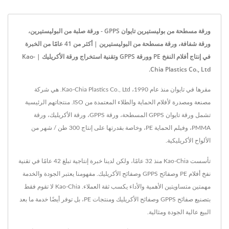
ورقة مسطحة من بوليستيرين تايوان GPPS - ورقة صلبة من البوليستيرين،
ورقة شفافة، ورقة مسطحة من البوليستيرين | أكثر من 41 عامًا من الخبرة
في إنتاج أفلام النفخ PE وورقة GPPS وتقنية استخراج ورقة الأكريليك | Kao-
Chia Plastics Co., Ltd.
مقرها في تايوان منذ عام 1990، Kao-Chia Plastics Co., Ltd. هي شركة
مصنعة ومصدرة لأفلام الحماية والطلاء المعتمدة من ISO. منتجاتهم الرئيسية
تشمل ورقة تايوان GPPS المسطحة، ورقة GPPS، ورقة الأكريليك، ورقة
PMMA، وفيلم الحماية PE، وخاصة بقدرتها على إنتاج 300 طن / شهر من
الألواح الأكريليكية.
تأسست Kao-Chia منذ 32 عامًا، ولكن لدينا خبرة إنتاجية تبلغ 42 عامًا في تقنية
نفخ أفلام PE وصفائح GPPS وصفائح الأكريليك. مفهومنا يعتبر الجودة والخدمة
مهمتين متساويتين الأهمية والأداء يكسب ثقة العملاء. Kao-Chia لا تقوم فقط
بتصنيع صفائح GPPS وصفائح الأكريليك ومنتجات PE، بل توفر أيضًا خدمة ما بعد
البيع عالية الجودة ومثالية.