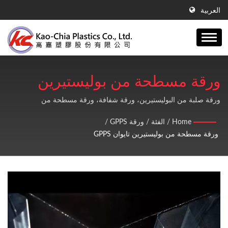
العربية
ورقة مسطحة من بوليستيرين
تايوان GPPS | أكثر من 41 عامًا
ورقة صلبة من البوليستيرين، ورقة شفافة، ورقة مسطحة من
البوليستيرين / Kao-Chia لا تصنع فقط صفائح GPPS، وصفائح الأكريليك،
من الخبرة في إنتاج أفلام النفخ PE
Home
/
الفئة
/
ورقة GPPS
/
ومنتجات PE، بل تقدم أيضاً خدمة ما بعد البيع عالية الجودة ومثالية.
ورقة مسطحة من بوليستيرين تايوان GPPS
وورقة GPPS وتقنية استخراج ورقة
الأكريليك | Kao-Chia Plastics
Co., Ltd.