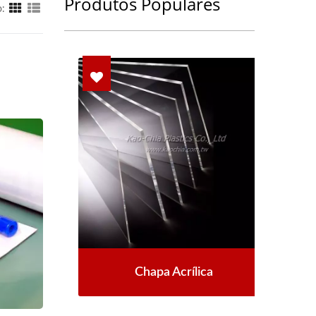
Produtos Populares
o:
Chapa Acrílica