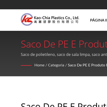
PÁGINA I
Saco De PE E Produ
Experiência Na Pro
Saco de polietileno, saco de sala limpa, saco a
acrílico e produtos de PE, mas também oferece 
GPPS E Tecnologia D
Home
/
Categoria
/
Saco De PE E Produto 
Plastics Co., Ltd.
Saco De PE E Produ