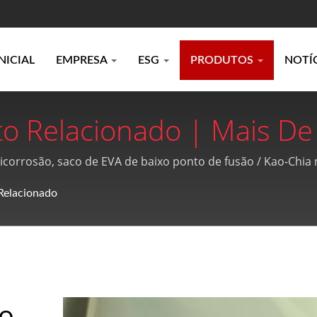
NICIAL
EMPRESA
ESG
PRODUTOS
NOTÍ
to Relacionado | Mais De
dução De Filmes De Sopr
nticorrosão, saco de EVA de baixo ponto de fusão / Kao-Chia
um serviço pós-venda de alta qualidade e perfeito.
e Extrusão De Chapas Acr
Relacionado
to