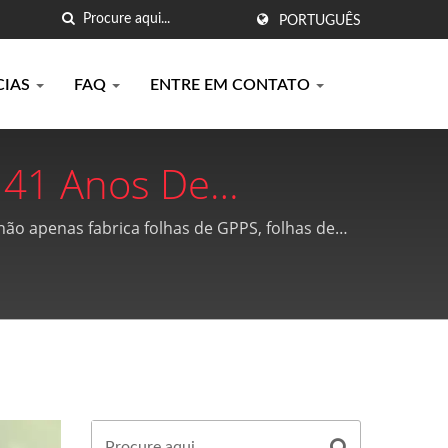
PORTUGUÊS
CIAS
FAQ
ENTRE EM CONTATO
 41 Anos De
o De PE, Chapas De
 não apenas fabrica folhas de GPPS, folhas de
ílicas | Kao-Chia