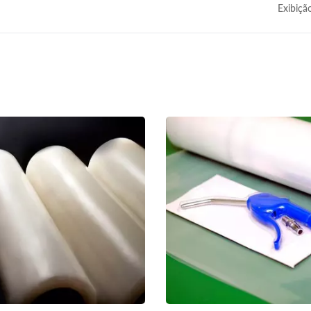
Exibiçã
Chapa Acrílica
Filme Stretch PE