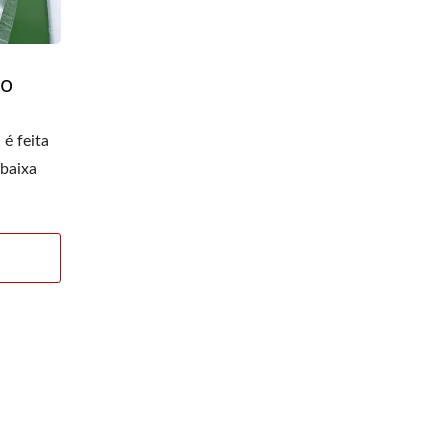
po
é feita
 baixa