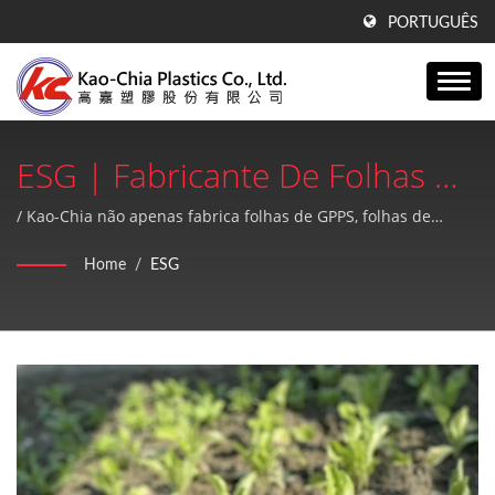
PORTUGUÊS
ESG | Fabricante De Folhas De
GPPS, Folhas De Acrílico E
/ Kao-Chia não apenas fabrica folhas de GPPS, folhas de
acrílico e produtos de PE, mas também oferece um serviço
Produtos De PE Desde 1990 |
Home
/
ESG
pós-venda de alta qualidade e perfeito.
Kao-Chia Plastics Co., Ltd.