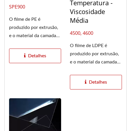
Temperatura -
SPE900
Viscosidade
Média
O filme de PE é
produzido por extrusão,
4500, 4600
e o material da camada
de adesão e o substrato
O filme de LDPE é
de PE são...
produzido por extrusão,
Detalhes
e o material da camada
de adesão e o substrato...
Detalhes