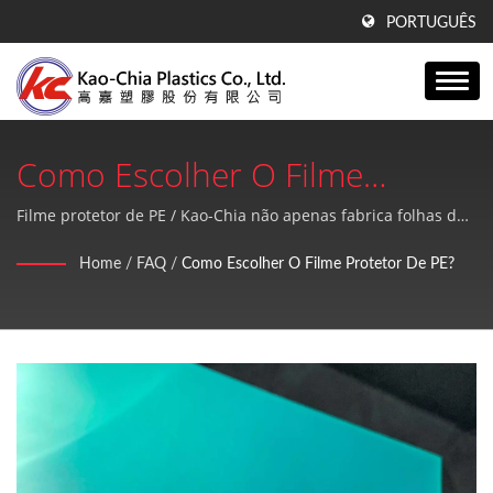
PORTUGUÊS
Como Escolher O Filme
Protetor De PE? | Fabricante
Filme protetor de PE / Kao-Chia não apenas fabrica folhas de
GPPS, folhas de acrílico e produtos de PE, mas também
De Folhas De GPPS, Folhas De
Home
/
FAQ
/
Como Escolher O Filme Protetor De PE?
oferece um serviço pós-venda de alta qualidade e perfeito.
Acrílico E Produtos De PE
Desde 1990 | Kao-Chia
Plastics Co., Ltd.