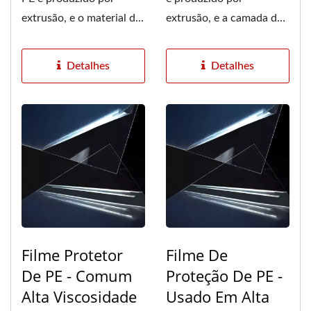
extrusão, e o material da
extrusão, e a camada de
camada de adesão e o
adesão e o substrato de
substrato...
PE são...
Detalhes
Detalhes
Filme Protetor
Filme De
De PE - Comum
Proteção De PE -
Alta Viscosidade
Usado Em Alta