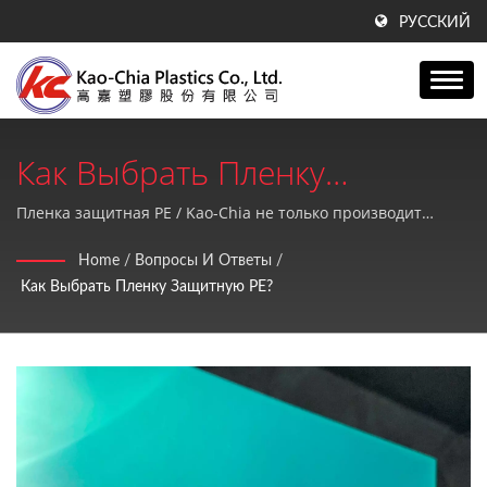
РУССКИЙ
Как Выбрать Пленку
Защитную PE? |
Пленка защитная PE / Kao-Chia не только производит
листы GPPS, акриловые листы, продукты PE, но также
Производитель Пластиковых
Home
/
Вопросы И Ответы
/
предоставляет высокое качество и идеальное
Как Выбрать Пленку Защитную PE?
Листов GPPS, Акриловых
послепродажное обслуживание.
Листов И PE Продуктов С
1990 Года | Kao-Chia Plastics
Co., Ltd.