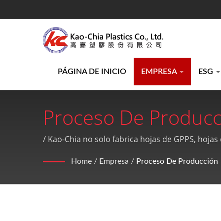
PÁGINA DE INICIO
EMPRESA
ESG
Proceso De Producc
Acrílico Y Productos
/ Kao-Chia no solo fabrica hojas de GPPS, hojas
perfecto.
Ltd.
Home
/
Empresa
/
Proceso De Producción