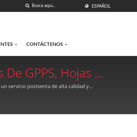
ESPAÑOL
ENTES
CONTÁCTENOS
s De GPPS, Hojas De
Chia Plastics Co.,
un servicio postventa de alta calidad y