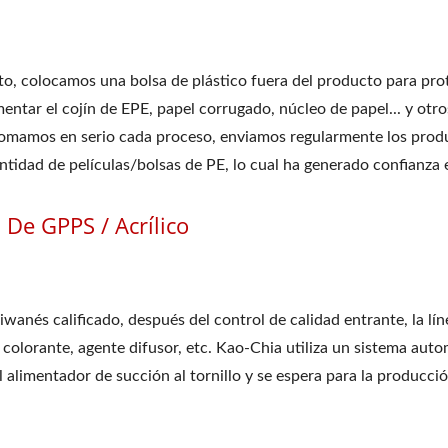
to, colocamos una bolsa de plástico fuera del producto para pro
ar el cojín de EPE, papel corrugado, núcleo de papel... y otro
tomamos en serio cada proceso, enviamos regularmente los produ
idad de películas/bolsas de PE, lo cual ha generado confianza en
De GPPS / Acrílico
anés calificado, después del control de calidad entrante, la lín
 colorante, agente difusor, etc. Kao-Chia utiliza un sistema aut
l alimentador de succión al tornillo y se espera para la producció