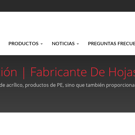
PRODUCTOS
NOTICIAS
PREGUNTAS FRECU
ión | Fabricante De Hoja
 De PE Desde 1990 | Kao-
 de acrílico, productos de PE, sino que también proporciona 