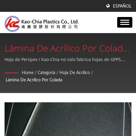
ESPAÑOL
Lámina De Acrílico Por Colada
| Más De 41 Años De
Hoja de Perspex / Kao-Chia no solo fabrica hojas de GPPS,
hojas de acrílico, productos de PE, sino que también
Experiencia En La Producción
Home
/
Categoría
/
Hoja De Acrílico
/
proporciona un servicio postventa de alta calidad y perfecto.
Lámina De Acrílico Por Colada
De Películas De Soplado De
PE, Láminas De GPPS Y
Tecnología De Extrusión De
Láminas Acrílicas | Kao-Chia
Plastics Co., Ltd.