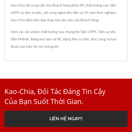
Kao-Chia đã cung cấp cho khách hàng phim PE chất lượng cao, tấm
GPPS và tấm acrylic, với công nghệ tiên tiến và 35 năm kinh nghiệm,
Kao-Chia đảm bảo đáp ứng mọi yêu cầu của khách hàng.
Xem các sản phẩm chất lượng của chúng tôi
Tấm GPPS
,
Tấm acrylic
,
Tấm PMMA
,
Băng keo bảo vệ PE
,
Băng film co dãn
,
Bọc căng
và hãy
thoải mái
Liên hệ với chúng tôi
.
Kao-Chia, Đối Tác Đáng Tin Cậy
Của Bạn Suốt Thời Gian.
LIÊN HỆ NGAY!!