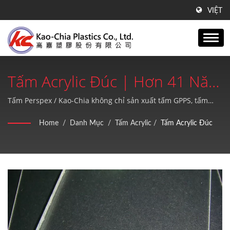
VIỆT
Tấm Acrylic Đúc | Hơn 41 Năm
Kinh Nghiệm Sản Xuất Màng
Tấm Perspex / Kao-Chia không chỉ sản xuất tấm GPPS, tấm
Acrylic, sản phẩm PE, mà còn cung cấp dịch vụ sau bán hàng
PE Thổi, Tấm GPPS & Công
Home
/
Danh Mục
/
Tấm Acrylic
/
Tấm Acrylic Đúc
chất lượng cao và hoàn hảo.
Nghệ Ép Tấm Acrylic | Kao-
Chia Plastics Co., Ltd.