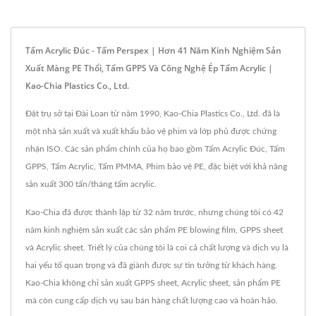
Tấm Acrylic Đúc - Tấm Perspex | Hơn 41 Năm Kinh Nghiệm Sản
Xuất Màng PE Thổi, Tấm GPPS Và Công Nghệ Ép Tấm Acrylic |
Kao-Chia Plastics Co., Ltd.
Đặt trụ sở tại Đài Loan từ năm 1990, Kao-Chia Plastics Co., Ltd. đã là
một nhà sản xuất và xuất khẩu bảo vệ phim và lớp phủ được chứng
nhận ISO. Các sản phẩm chính của họ bao gồm Tấm Acrylic Đúc, Tấm
GPPS, Tấm Acrylic, Tấm PMMA, Phim bảo vệ PE, đặc biệt với khả năng
sản xuất 300 tấn/tháng tấm acrylic.
Kao-Chia đã được thành lập từ 32 năm trước, nhưng chúng tôi có 42
năm kinh nghiệm sản xuất các sản phẩm PE blowing film, GPPS sheet
và Acrylic sheet. Triết lý của chúng tôi là coi cả chất lượng và dịch vụ là
hai yếu tố quan trọng và đã giành được sự tin tưởng từ khách hàng.
Kao-Chia không chỉ sản xuất GPPS sheet, Acrylic sheet, sản phẩm PE
mà còn cung cấp dịch vụ sau bán hàng chất lượng cao và hoàn hảo.