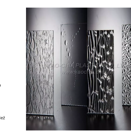
u
a
ież