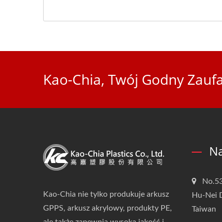
Kao-Chia, Twój Godny Zaufa
Na
No.53
Kao-Chia nie tylko produkuje arkusz
Hu-Nei D
GPPS, arkusz akrylowy, produkty PE,
Taiwan
ale także zapewnia wysoką jakość i