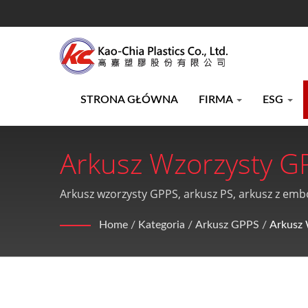
STRONA GŁÓWNA
FIRMA
ESG
Arkusz Wzorzysty G
Produkcji Folii Poli
Arkusz wzorzysty GPPS, arkusz PS, arkusz z embo
zapewnia wysoką jakość i doskonałą obsługę p
Wytłaczania Arkuszy 
Home
/
Kategoria
/
Arkusz GPPS
/
Arkusz