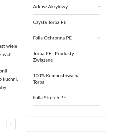
Arkusz Akrylowy
Czysta Torba PE
Folia Ochronna PE
est wiele
Torba PE I Produkty
óżnych
Związane
onii
100% Kompostowalna
o kuchni.
Torba
Aby
Folia Stretch PE