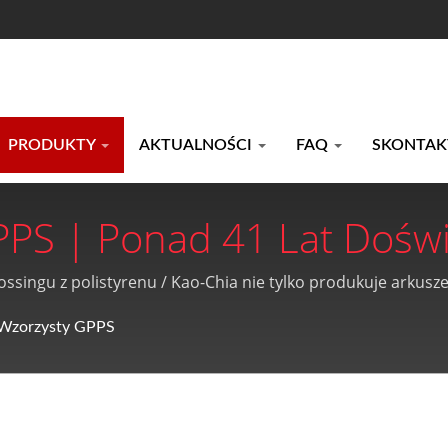
PRODUKTY
AKTUALNOŚCI
FAQ
SKONTAKT
PPS | Ponad 41 Lat Dośw
etylenowej, Arkuszy GPPS I
ssingu z polistyrenu / Kao-Chia nie tylko produkuje arkusze
osprzedażową.
Akrylowych | Kao-Chia Pla
 Wzorzysty GPPS