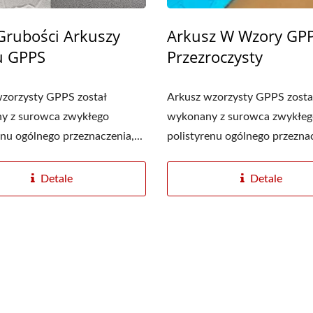
 Grubości Arkuszy
Arkusz W Wzory GP
u GPPS
Przezroczysty
wzorzysty GPPS został
Arkusz wzorzysty GPPS zosta
y z surowca zwykłego
wykonany z surowca zwykłeg
Płyta Akrylowa
Folia Stretch PE
enu ogólnego przeznaczenia,...
polistyrenu ogólnego przeznac
Detale
Detale