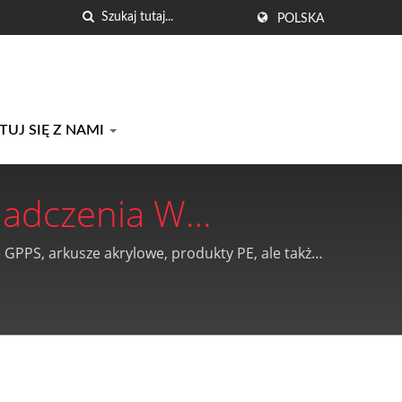
POLSKA
UJ SIĘ Z NAMI
iadczenia W
 Technologii
 GPPS, arkusze akrylowe, produkty PE, ale także
stics Co., Ltd.