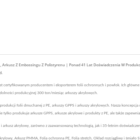
, Arkusz Z Embossingu Z Polistyrenu | Ponad 41 Lat Doświadczenia W Produkcji
d.
jest certyfikowanym producentem i eksporterem folii ochronnych i powłok. Ich główne
zdolności produkcyjnej 300 ton/miesiąc arkuszy akrylowych.
 produkcji folii dmuchanej z PE, arkuszy GPPS i arkuszy akrylowych. Nasza koncepcja 
nie tylko produkuje arkusze GPPS, arkusze akrylowe i produkty z PE, ale także zapew
PS i arkusz akrylowy, zarówno z zaawansowaną technologią, jak i 35-letnim doświadcz
akrylowy
,
Arkusz PMMA
,
Folia ochronna PE
,
Folia stretch
,
Okład rozciągliwy
i śmiało
S