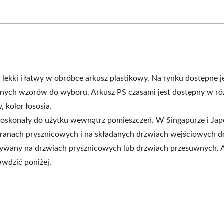
lekki i łatwy w obróbce arkusz plastikowy. Na rynku dostępne j
nych wzorów do wyboru. Arkusz PS czasami jest dostępny w r
, kolor łososia.
doskonały do użytku wewnątrz pomieszczeń. W Singapurze i Jap
ekranach prysznicowych i na składanych drzwiach wejściowych d
żywany na drzwiach prysznicowych lub drzwiach przesuwnych. 
awdzić poniżej.