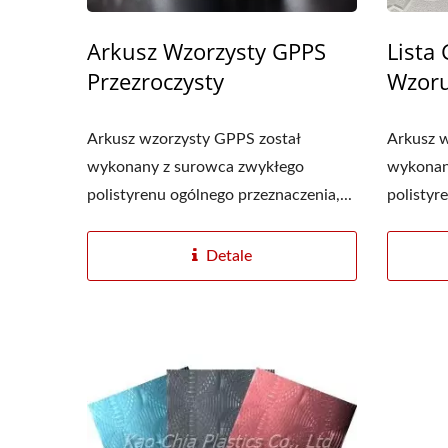
Arkusz Wzorzysty GPPS
Lista
Przezroczysty
Wzor
Arkusz wzorzysty GPPS został
Arkusz 
wykonany z surowca zwykłego
wykonan
Folia Stretch PE
polistyrenu ogólnego przeznaczenia,...
polistyr
Detale