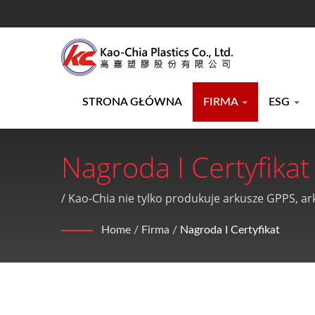
STRONA GŁÓWNA
FIRMA
ESG
Nagroda I Certyfika
Akrylowych I Produk
/ Kao-Chia nie tylko produkuje arkusze GPPS, a
Ltd.
Home
/
Firma
/
Nagroda I Certyfikat