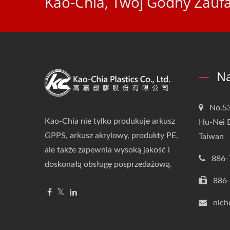
Kao-Chia, Twój Godny Zaufa
Na
No.53
Kao-Chia nie tylko produkuje arkusz
Hu-Nei D
GPPS, arkusz akrylowy, produkty PE,
Taiwan
ale także zapewnia wysoką jakość i
886-
doskonałą obsługę posprzedażową.
886
nich