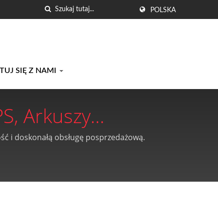
POLSKA
UJ SIĘ Z NAMI
PS, Arkuszy
o-Chia Plastics Co.,
kość i doskonałą obsługę posprzedażową.