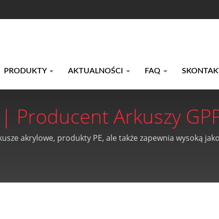
PRODUKTY
AKTUALNOŚCI
FAQ
SKONTAKT
t | Producent Arkuszy GP
tów PE Od 1990 Roku | Ka
rkusze akrylowe, produkty PE, ale także zapewnia wysoką ja