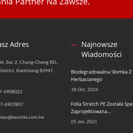
nia Partner Na Zawsze.
sz Adres
Najnowsze
Wiadomości
4, Sec 2, Chung-Cheng RD.,
istrict, Kaohsiung 82947,
Biodegradowalna Słomka Z
Herbacianego
18 Oct, 2024
7-6908022
Folia Stretch PE Została Spe
-7-6907807
Zaprojektowana...
olas@kaochia.com.tw
05 Jan, 2021