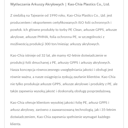
Wytłaczania Arkuszy Akrylowych | Kao-Chia Plastics Co., Ltd.
Z siedzibą na Tajwanie od 1990 roku, Kao-Chia Plastics Co., Ltd. jest
producentem i eksporterem certyfikowanych ISO folii ochronnych i
powłok. Ich główne produkty to torby PE Clean, arkusze GPPS, arkusze
akrylowe, arkusze PMMA, folia ochronna PE, w szczególności z
możliwością produkcji 300 ton/miesiąc arkuszy akrylowych.
Kao-Chia istnieje od 32 lat, ale mamy 42-letnie doświadczenie w
produkcji folii dmuchanej z PE, arkuszy GPPS i arkuszy akrylowych.
Nasza koncepcja równoczesnego uwzględniania jakości i obsługi jest
równie ważna, a nasze osiągnięcia zyskują zaufanie klientów. Kao-Chia
nie tylko produkuje arkusze GPPS, arkusze akrylowe i produkty z PE, ale
także zapewnia wysoką jakość i doskonałą obsługę posprzedażową.
Kao-Chia oferuje klientom wysokiej jakości folię PE, arkusz GPPS i
arkusz akrylowy, zarówno z zaawansowaną technologią, jak i 35-letnim
doświadczeniem, Kao-Chia zapewnia spełnienie wymagań każdego
klienta.