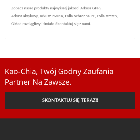
Zobacz nasze produkty najwyższej jakości
Arkusz GPPS
,
Arkusz akrylowy
,
Arkusz PMMA
,
Folia ochronna PE
,
Folia stretch
,
Okład rozciągliwy
i śmiało
Skontaktuj się z nami
.
Kao-Chia, Twój Godny Zaufania
Partner Na Zawsze.
SKONTAKTUJ SIĘ TERAZ!!