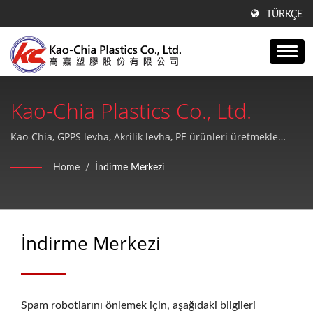
TÜRKÇE
Kao-Chia Plastics Co., Ltd.
Kao-Chia, GPPS levha, Akrilik levha, PE ürünleri üretmekle
kalmaz, aynı zamanda yüksek kaliteli ve mükemmel satış
Home
/
İndirme Merkezi
sonrası hizmet sunar.
İndirme Merkezi
Spam robotlarını önlemek için, aşağıdaki bilgileri