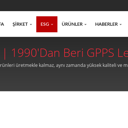
FA
ŞIRKET
ESG
ÜRÜNLER
HABERLER
 | 1990'dan Beri GPPS Lev
k Levha Üreticisi | Kao-Ch
 ürünleri üretmekle kalmaz, aynı zamanda yüksek kaliteli ve