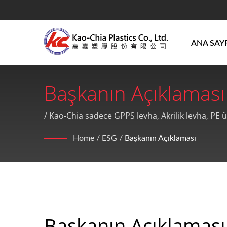
ANA SAY
Başkanın Açıklaması
Ve PE Ürünleri Plasti
/ Kao-Chia sadece GPPS levha, Akrilik levha, PE
Home
/
ESG
/
Başkanın Açıklaması
Başkanın Açıklaması