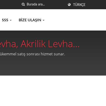
TÜRKÇE
SSS
BIZE ULAŞIN
ha, Akrilik Levha
ia Plastics Co., Ltd.
 mükemmel satış sonrası hizmet sunar.