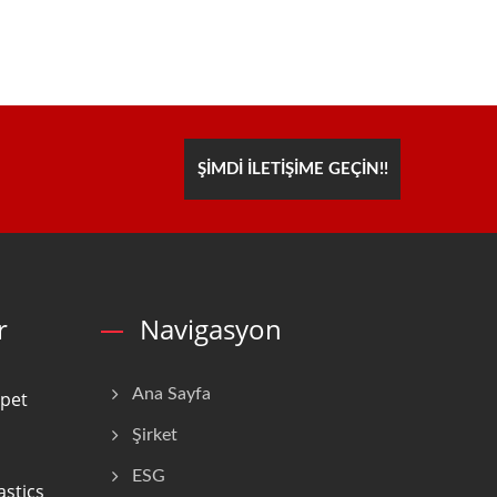
ŞIMDI İLETIŞIME GEÇIN!!
r
Navigasyon
Ana Sayfa
ipet
Şirket
ESG
astics