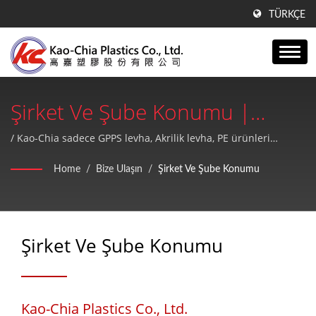
TÜRKÇE
Şirket Ve Şube Konumu |
1990'dan Beri GPPS Levha,
/ Kao-Chia sadece GPPS levha, Akrilik levha, PE ürünleri
üretmekle kalmaz, aynı zamanda yüksek kaliteli ve mükemmel
Akrilik Levha Ve PE Ürünleri
Home
/
Bize Ulaşın
/
Şirket Ve Şube Konumu
satış sonrası hizmet sunar.
Plastik Levha Üreticisi | Kao-
Chia Plastics Co., Ltd.
Şirket Ve Şube Konumu
Kao-Chia Plastics Co., Ltd.