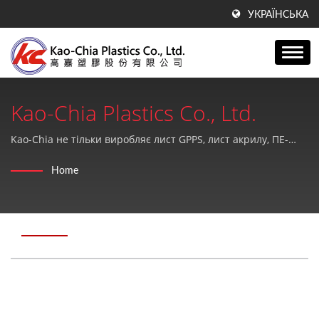
УКРАЇНСЬКА
Kao-Chia Plastics Co., Ltd.
Kao-Chia не тільки виробляє лист GPPS, лист акрилу, ПЕ-
продукти, але й надає високоякісне та ідеальне
Home
післяпродажне обслуговування.