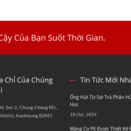
Cậy Của Bạn Suốt Thời Gian.
a Chỉ Của Chúng
Tin Tức Mới Nh
i
Ống Hút Từ Sợi Trà Phân Hủ
Học
4, Sec 2, Chung-Cheng RD.,
18 Oct, 2024
istrict, Kaohsiung 82947,
Màng Co PE Được Thiết Kế Đ