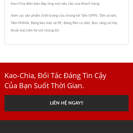
Kao-Chia đảm bảo đáp ứng mọi yêu cầu của khách hàng.
Xem các sản phẩm chất lượng của chúng tôi
Tấm GPPS
,
Tấm acrylic
,
Tấm PMMA
,
Băng keo bảo vệ PE
,
Băng film co dãn
,
Bọc căng
và hãy
thoải mái
Liên hệ với chúng tôi
.
Kao-Chia, Đối Tác Đáng Tin Cậy
Của Bạn Suốt Thời Gian.
LIÊN HỆ NGAY!!