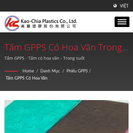
VIỆT
Tấm GPPS Có Hoa Văn Trong
Suốt | ISO 9001:2015 Tấm
Tấm GPPS - Tấm có hoa văn - Trong suốt
GPPS, Tấm Acrylic, Sản Phẩm
Home
/
Danh Mục
/
Phiếu GPPS
/
Tấm GPPS Có Hoa Văn
Nhựa PE | Kao-Chia Plastics
Co., Ltd.