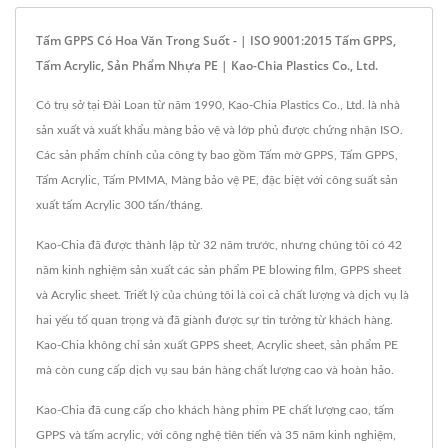
Tấm GPPS Có Hoa Văn Trong Suốt - | ISO 9001:2015 Tấm GPPS,
Tấm Acrylic, Sản Phẩm Nhựa PE | Kao-Chia Plastics Co., Ltd.
Có trụ sở tại Đài Loan từ năm 1990, Kao-Chia Plastics Co., Ltd. là nhà
sản xuất và xuất khẩu màng bảo vệ và lớp phủ được chứng nhận ISO.
Các sản phẩm chính của công ty bao gồm Tấm mờ GPPS, Tấm GPPS,
Tấm Acrylic, Tấm PMMA, Màng bảo vệ PE, đặc biệt với công suất sản
xuất tấm Acrylic 300 tấn/tháng.
Kao-Chia đã được thành lập từ 32 năm trước, nhưng chúng tôi có 42
năm kinh nghiệm sản xuất các sản phẩm PE blowing film, GPPS sheet
và Acrylic sheet. Triết lý của chúng tôi là coi cả chất lượng và dịch vụ là
hai yếu tố quan trọng và đã giành được sự tin tưởng từ khách hàng.
Kao-Chia không chỉ sản xuất GPPS sheet, Acrylic sheet, sản phẩm PE
mà còn cung cấp dịch vụ sau bán hàng chất lượng cao và hoàn hảo.
Kao-Chia đã cung cấp cho khách hàng phim PE chất lượng cao, tấm
GPPS và tấm acrylic, với công nghệ tiên tiến và 35 năm kinh nghiệm,