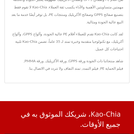
مهمتين متساويتين الأهمية والأداء يكسب ثقة العملاء. Kao-Chia لا تقوم فقط
بتصنيع صفائح GPPS وصفائح الأكريليك ومنتجات PE، بل توفر أيضًا خدمة ما بعد
البيع عالية الجودة ومثالية.
لقد كانت Kao-Chia تقدم للعملاء أفلام PE عالية الجودة، وألواح GPPS، وألواح
أكريليك، مع تكنولوجيا متقدمة وخبرة تمتد لـ 35 عاماً، تضمن Kao-Chia تلبية
احتياجات كل عميل.
شاهد منتجاتنا ذات الجودة
ورقة GPPS
,
ورقة الأكريليك
,
ورقة PMMA
,
فيلم الحماية PE
,
فيلم التمدد
,
تمتد التفاف
ولا تتردد في
الاتصال بنا
.
Kao-Chia، شريكك الموثوق به في
جميع الأوقات.