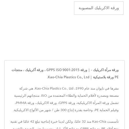
ورقة الاكريليك المصبوبة
ورقة مرآة اكريليك - | ورقة GPPS ISO 9001:2015 ، ورقة أكريليك ، منتجات
PE ورقة بلاستيكية | Kao-Chia Plastics Co., Ltd.
مقرها في تايوان منذ عام 1990، Kao-Chia Plastics Co., Ltd. هي شركة
مصنعة ومصدرة لأفلام الحماية والطلاء المعتمدة من ISO. منتجاتهم الرئيسية
تشمل ورقة المرآة الاكريليكية، ورقة GPPS، ورقة الاكريليك، ورقة PMMA،
وفيلم الحماية PE، وخاصة بقدرة إنتاج 300 طن / شهر من الألواح الاكريليكية.
تأسست Kao-Chia منذ 32 عامًا، ولكن لدينا خبرة إنتاجية تبلغ 42 عامًا في تقنية
نفخ أفلام PE وصفائح GPPS وصفائح الأكريليك. مفهومنا يعتبر الجودة والخدمة