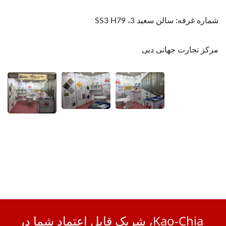
شماره غرفه: سالن سعید 3، SS3 H79
مرکز تجارت جهانی دبی
Kao-Chia، شریک قابل اعتماد شما در