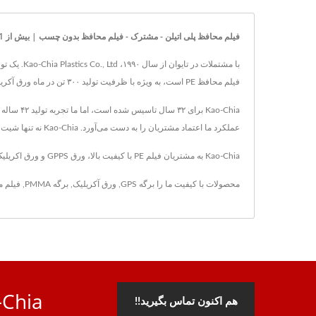
فیلم محافظ پلی اتیلن - مشترک - فیلم محافظ بدون چسب | بیش از 41 سال تجربه تولید فیلم پرتابل PE ، شیت GPPS و فناوری استخراج شیت آکریلیک | Kao-Chia Plastics Co., Ltd.
فیلم محافظ PE است، به ویژه با ظرفیت تولید ۳۰۰ تن در ماه ورق آکریلیک.
عملکرد ما اعتماد مشتریان را به دست می‌آورد. Kao-Chia نه تنها شیت GPPS، شیت آکریلیک و محصولات PE را تولید می‌کند، بلکه خدمات پس از فروش با کیفیت و کاملی را نیز ارائه می‌دهد.
Kao-Chia به مشتریان فیلم PE با کیفیت بالا، ورق GPPS و ورق اکریلیک ارائه می‌دهد و با فناوری پیشرفته و ۳۵ سال تجربه، Kao-Chia اطمینان می‌دهد که نیازهای هر مشتری برآورده می‌شود.
محصولات با کیفیت ما را
برگه GPS
,
ورق آکریلیک
,
برگه PMMA
,
فیلم م
Kao-Chia، شریک قابل اعتم
هم اکنون تماس بگیرید!!