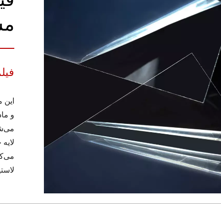
مش
فیل
این 
می‌ش
می‌کن
لاستی