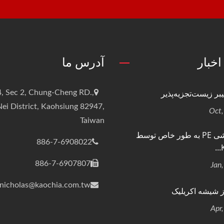
اخبار
آدرس ما
بر زیست‌تجزیه‌پذیر
, Sec 2, Chung-Cheng RD.,
ei District, Kaohsiung 82947,
Taiwan
فیلم کششی PE به طور خاص توسط
886-7-6908022
886-7-6907807
nicholas@kaochia.com.tw
 شیشه اکریلیک