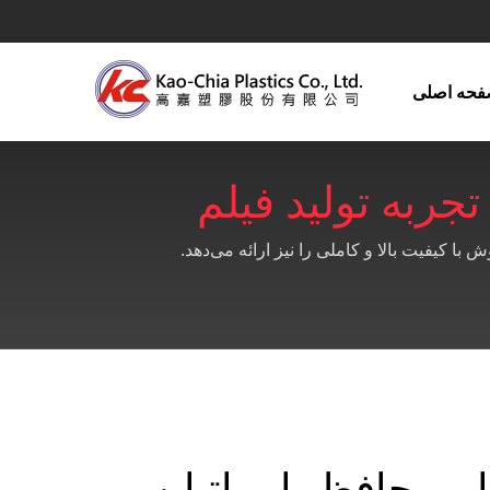
حه اصلی
اتیلن - مشترک | بیش از 41 سال تجربه تولید فیلم
پرتابل PE ، شیت GPPS و فناوری استخراج شیت آکریلیک | Kao-Chia
لم محافظ پلی اتیلن -