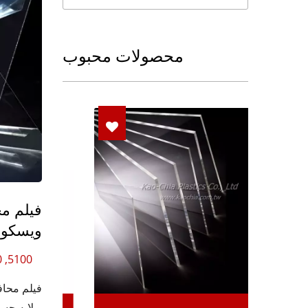
محصولات محبوب
ویسکوزی
5100, 5120, 5140, 5160, 5180, 5200
و لایه چسب