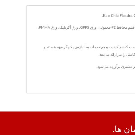
با مشتملات در تایوان از سال ۱۹۹۰، Kao-Chia Plastics Co., Ltd. یک تولید کننده و صادر کننده فیلم محافظ و روکش با گواهی ISO است. محصولات اصلی آنها شامل فیلم محافظ PE-معمولی، ورق GPPS، ورق آکریلیک، ورق PMMA،
ی استخراج فیلم پرتابل PE، شیت GPPS و شیت آکریلیک داریم. مفهوم ما این است که هم کیفیت و هم خدمات به اندازه‌ی یکدیگر مهم هستند و