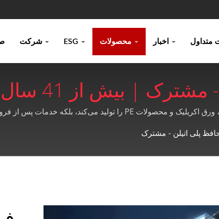
اخبار
محصولات
ESG
شرکت
صف
فیلم محافظ پلی 
افظ پلی اتیلن - مشترک
فی