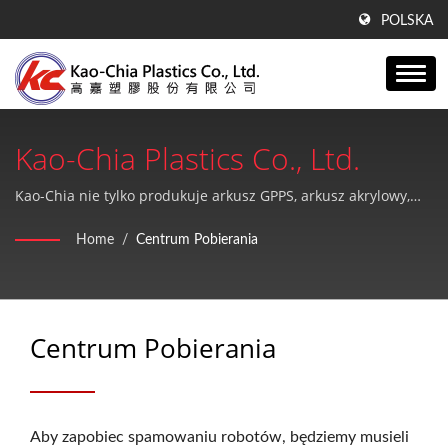
POLSKA
Kao-Chia Plastics Co., Ltd.
Kao-Chia nie tylko produkuje arkusz GPPS, arkusz akrylowy,
produkty PE, ale także zapewnia wysoką jakość i doskonałą
Home
/
Centrum Pobierania
obsługę posprzedażową.
Centrum Pobierania
Aby zapobiec spamowaniu robotów, będziemy musieli